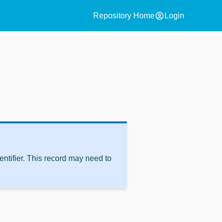
account_circle
Repository Home
Login
ntifier. This record may need to