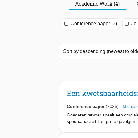
Academic Work (4)
Conference paper (3)
Jou
Een kwetsbaarheidsi
Conference paper
(2025)
-
Michiel
Goederenvervoer speelt een cruciale
spoorcapaciteit kan grote gevolgen 
Mobiliteitsanalyse (IMA), richten zi
doorwerken in de vervoersketen.