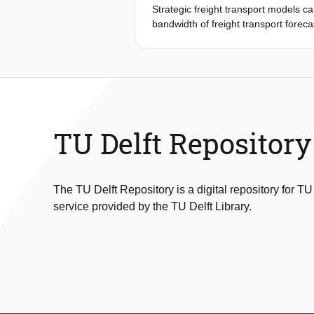
dit paper worden omschreven en visu
Strategic freight transport models ca
The paper concludes with some conclu
bandwidth of freight transport forec
over the past years as a basic model
point for the analysis are the long
Analysis and PBL Netherlands Envir
environment). The scenarios describ
economic development (domestic growt
efficiency. The bandwidth of freight f
energy markets, CO2-pricing, demater
TU Delft Repository
level of importance of each scenario
providing insight in the robustness of
The TU Delft Repository is a digital repository for TU
service provided by the TU Delft Library.