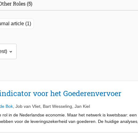
Other Roles (5)
rnal article (1)
ndicator voor het Goederenvervoer
 de Bok
,
Job van Vliet
,
Bart Wesseling
,
Jan Kiel
 rol in de Nederlandse economie. Maar het netwerk is kwetsbaar: een f
hebben voor de leveringszekerheid van goederen. De huidige analyses,
ch vooral op tijdsverlies en capaciteitstekorten, maar laten minder goed