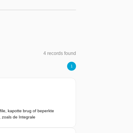
4 records found
1
ile, kapotte brug of beperkte
 zoals de Integrale
 zien hoe en waar knelpunten