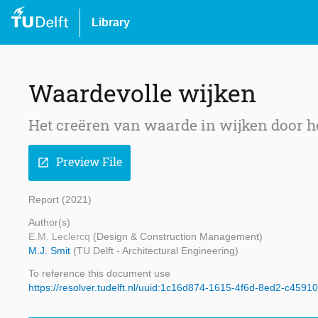
Library
Waardevolle wijken
Het creëren van waarde in wijken door h
Preview File
open_in_new
Report (2021)
Author(s)
E.M. Leclercq
(Design & Construction Management)
M.J. Smit
(TU Delft - Architectural Engineering)
To reference this document use
https://resolver.tudelft.nl/uuid:1c16d874-1615-4f6d-8ed2-c4591