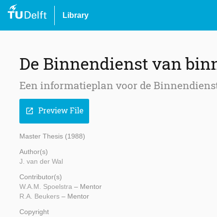
Library
De Binnendienst van bin
Een informatieplan voor de Binnendiens
Preview File
open_in_new
Master Thesis (1988)
Author(s)
J. van der Wal
Contributor(s)
W.A.M. Spoelstra
– Mentor
R.A. Beukers
– Mentor
Copyright