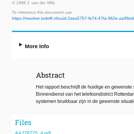
© 1988 J. van der WAL
To reference this document use
https://resolver.tudelft.nl/uuid:2aea5757-fe74-47fa-962e-aa99e
More Info
Abstract
Het rapport beschrijft de huidige en gewenste 
Binnendienst van het telefoondistrict Rotterd
systemen bruikbaar zijn in de gewenste situati
Files
AA278775_4.pdf