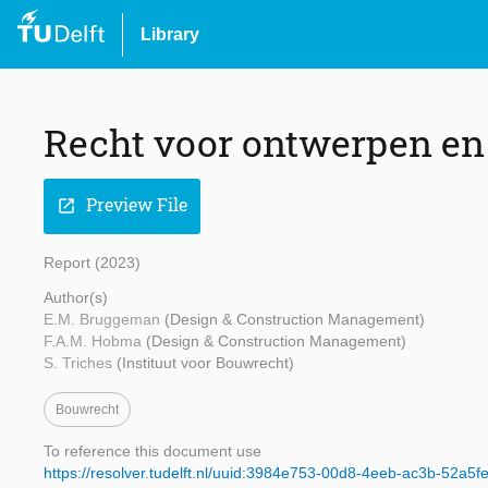
Library
Recht voor ontwerpen e
Preview File
open_in_new
Report (2023)
Author(s)
E.M. Bruggeman
(Design & Construction Management)
F.A.M. Hobma
(Design & Construction Management)
S. Triches
(Instituut voor Bouwrecht)
Bouwrecht
To reference this document use
https://resolver.tudelft.nl/uuid:3984e753-00d8-4eeb-ac3b-52a5