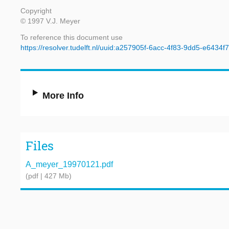
Copyright
© 1997 V.J. Meyer
To reference this document use
https://resolver.tudelft.nl/uuid:a257905f-6acc-4f83-9dd5-e6434f
More Info
Files
A_meyer_19970121.pdf
(pdf | 427 Mb)