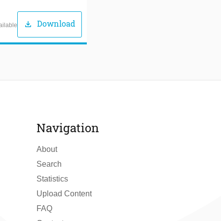
Download
download
ailable
Navigation
About
Search
Statistics
Upload Content
FAQ