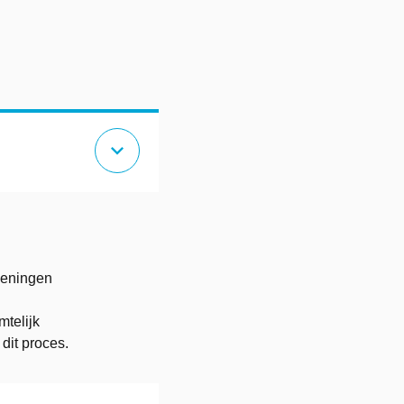
expand_more
geningen
mtelijk
dit proces.