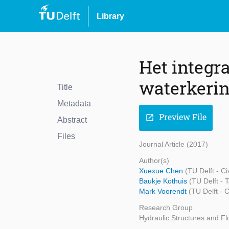
Library
Het integr
waterkeri
Title
Metadata
Preview File
open_in_new
Abstract
Files
Journal Article (2017)
Author(s)
Xuexue Chen
(TU Delft - C
Baukje Kothuis
(TU Delft -
Mark Voorendt
(TU Delft - 
Research Group
Hydraulic Structures and Fl