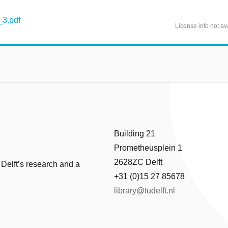
3.pdf
License info not av
Building 21
Prometheusplein 1
2628ZC Delft
 Delft’s research and a
+31 (0)15 27 85678
library@tudelft.nl