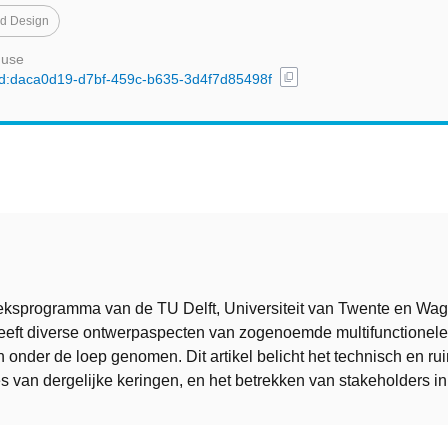
ed Design
 use
content_copy
/uuid:daca0d19-d7bf-459c-b635-3d4f7d85498f
t
ksprogramma van de TU Delft, Universiteit van Twente en Wa
heeft diverse ontwerpaspecten van zogenoemde multifunctionele
 onder de loep genomen. Dit artikel belicht het technisch en rui
 van dergelijke keringen, en het betrekken van stakeholders in 