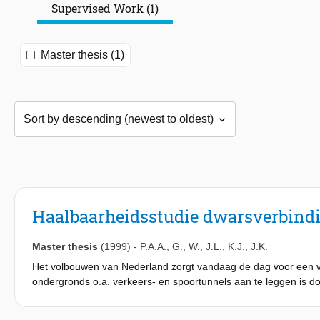
Supervised Work (1)
Master thesis (1)
Haalbaarheidsstudie dwarsverbind
Master thesis
(1999)
-
P.A.A.
,
G.
,
W.
,
J.L.
,
K.J.
,
J.K.
Het volbouwen van Nederland zorgt vandaag de dag voor een 
ondergronds o.a. verkeers- en spoortunnels aan te leggen is d
deze manier tot een minimum beperkt. Een belangrijk aspect van
Dwarsverbindingen tussen geboorde tunnels kunnen voor deze 