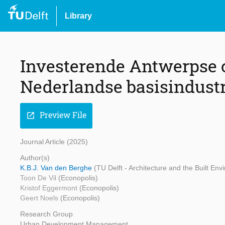
Library
Investerende Antwerpse 
Nederlandse basisindustr
Preview File
open_in_new
Journal Article (2025)
Author(s)
K.B.J. Van den Berghe
(TU Delft - Architecture and the Built En
Toon De Vil
(Econopolis)
Kristof Eggermont
(Econopolis)
Geert Noels
(Econopolis)
Research Group
Urban Development Management