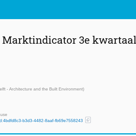
 Marktindicator 3e kwartaa
lft - Architecture and the Built Environment)
 use
content_copy
/uuid:4bdfd8c3-b3d3-4482-8aaf-fb69e7558243