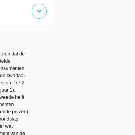
expand_more
 zien dat de
telde
consumenten
nde kwartaal.
score ’77,2’
guur 1).
tweede helft
menten
lende prijzen)
grondslag.
er wat
iment van de