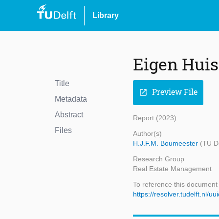
Library
Eigen Huis
Title
Preview File
open_in_new
Metadata
Abstract
Report (2023)
Files
Author(s)
H.J.F.M. Boumeester
(TU De
Research Group
Real Estate Management
To reference this document
https://resolver.tudelft.nl