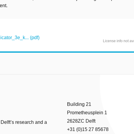
nt.
ator_3e_k... (pdf)
License info not av
Building 21
Prometheusplein 1
2628ZC Delft
 Delft’s research and a
+31 (0)15 27 85678