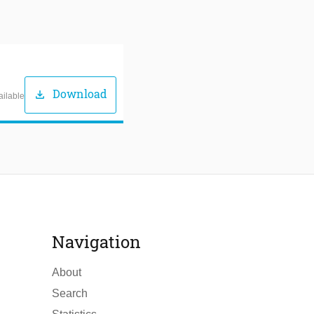
Download
download
ailable
Navigation
About
Search