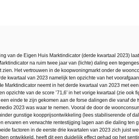
t
ing van de Eigen Huis Marktindicator (derde kwartaal 2023) laat
arktindicator na ruim twee jaar van (lichte) daling een tegenges
t zien. Het vertrouwen in de koopwoningmarkt onder de woon
 derde kwartaal van 2023 namelijk ten opzichte van het voorafgaa
e Marktindicator neemt in het derde kwartaal van 2023 met een 
ten opzichte van de score ’71,6’ in het vorige kwartaal (zie ook fi
 een einde te zijn gekomen aan de forse dalingen die vanaf de 
 medio 2023 was waar te nemen. Vooral de door de woonconsu
inder gunstige koopprijsontwikkeling (lees stabiliserende of da
n ervaren en verwachte rentestijging lagen aan die daling ten 
ide factoren in de eerste drie kwartalen van 2023 zich juist we
ben ontwikkeld, heeft dit een duidelijk effect gehad op het sent