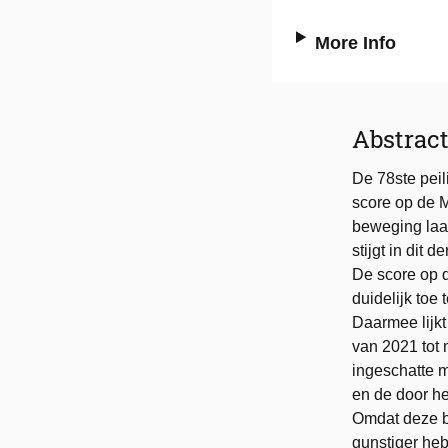
More Info
Abstrac
De 78ste peil
score op de M
beweging laa
stijgt in dit
De score op d
duidelijk toe 
Daarmee lijkt
van 2021 tot
ingeschatte m
en de door he
Omdat deze be
gunstiger heb