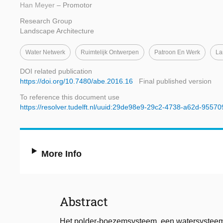
Han Meyer
– Promotor
Research Group
Landscape Architecture
Water Netwerk
Ruimtelijk Ontwerpen
Patroon En Werk
La
DOI related publication
https://doi.org/10.7480/abe.2016.16
Final published version
To reference this document use
https://resolver.tudelft.nl/uuid:29de98e9-29c2-4738-a62d-9557
More Info
Abstract
Het polder-boezemsysteem, een watersysteem d