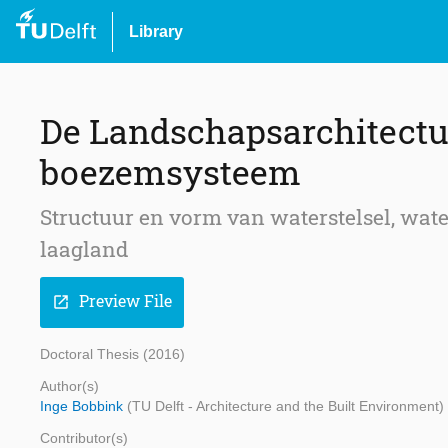
Library
De Landschapsarchitectu
boezemsysteem
Structuur en vorm van waterstelsel, wat
laagland
Preview File
open_in_new
Doctoral Thesis (2016)
Author(s)
Inge Bobbink
(TU Delft - Architecture and the Built Environment)
Contributor(s)