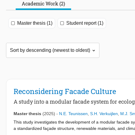
Academic Work (2)
Master thesis (1)
Student report (1)
Reconsidering Facade Culture
A study into a modular facade system for ecologi
Master thesis
(2025)
-
N.E. Teunissen
,
S.H. Verkuijlen
,
M.J. Sm
This study investigates the development of a modular facade sy
a standardized façade structure, renewable materials, and clima
reference, the research outlines key performance criteria for 