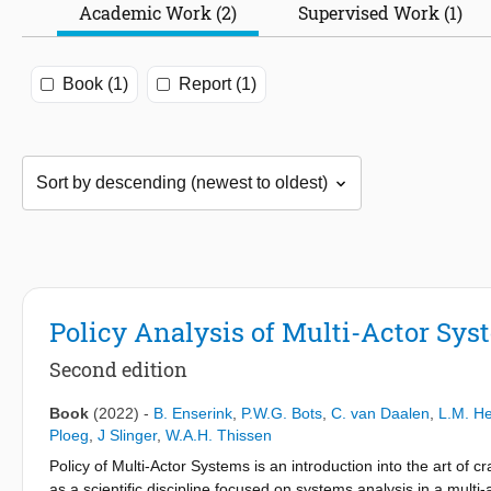
Academic Work (2)
Supervised Work (1)
Book (1)
Report (1)
Policy Analysis of Multi-Actor Sys
Second edition
Book
(2022)
-
B. Enserink
,
P.W.G. Bots
,
C. van Daalen
,
L.M. H
Ploeg
,
J Slinger
,
W.A.H. Thissen
Policy of Multi-Actor Systems is an introduction into the art of c
as a scientific discipline focused on systems analysis in a mult