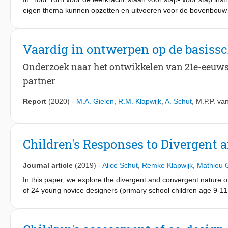
within the feedback dialogues, as guided by the intervention. Ba
eigen thema kunnen opzetten en uitvoeren voor de bovenbouw 
feedback interventions. With this research we hope to give insig
leerlingen
educators to actively try out these key principles.
ervaring op met ontwerpen rond aansprekende thema’s uit de 
de handleiding een rijkdom aan mogelijkheden voor real-life on
Vaardig in ontwerpen op de basiss
handen om creativiteit, communicatie en empathie te bevorder
een keuzekruis of het maken van een videostrip. De handleidin
Onderzoek naar het ontwikkelen van 21e-eeuws
verhogen. Het bouwt voort op een serie toegepaste lespakketten 
partner
Report
(2020)
-
M.A. Gielen
,
R.M. Klapwijk
,
A. Schut
,
M.P.P. va
Children's Responses to Divergent
Journal article
(2019)
-
Alice Schut
,
Remke Klapwijk
,
Mathieu 
In this paper, we explore the divergent and convergent nature 
of 24 young novice designers (primary school children age 9-11)
feedback can encourage a designer to take divergent as well as
schaub, & Aurisicchio, 2014; Yilmaz & Daly, 2014, 2016). Yet ou
while designing does not always spark creative thinking (Schut,