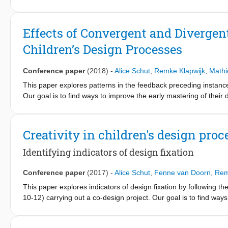
Effects of Convergent and Diverge
Children’s Design Processes
Conference paper
(2018)
-
Alice Schut
,
Remke Klapwijk
,
Mathi
This paper explores patterns in the feedback preceding instances
Our goal is to find ways to improve the early mastering of their d
children to develop their creative abilities. Previous research h
in adjusting, changing and elaborating previously selected desig
presented here we analysed the feedback preceding the fixation
Creativity in children's design proc
found that most of the feedback was convergent in nature and, ad
most part, not spark any DT processes within the design teams.
Identifying indicators of design fixation
present in the feedback has negatively influenced the possibili
explore new methods and tools stimulating divergent feedback i
Conference paper
(2017)
-
Alice Schut
,
Fenne van Doorn
,
Rem
process.
This paper explores indicators of design fixation by following t
10-12) carrying out a co-design project. Our goal is to find wa
(Converging Thinking) skills, which in turn will help them to deve
children showed adherence to the initial design idea and a lack 