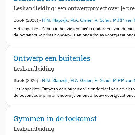
brainstorm, puzzelen met ontwerppresentaties en het maken va
Leshandleiding : een ontwerpproject over je pre
Book
(2020)
-
R.M. Klapwijk
,
M.A. Gielen
,
A. Schut
,
M.P.P. van
Het lespakket ‘Zenna in het ziekenhuis’ is onderdeel van de ni
de bovenbouw primair onderwijs en onderbouw voortgezet onde
handleiding een rijkdom aan mogelijkheden voor ontwerpend ler
om creativiteit, communicatie en empathie te bevorderen. Hie
uit de eigen leeromgeving. Elke handleiding bevat een aantal 
Ontwerp een buitenles
verhalen, brainstormen met plaatjes, kiezen met een keuzekrui
Leshandleiding
Book
(2020)
-
R.M. Klapwijk
,
M.A. Gielen
,
A. Schut
,
M.P.P. van
Het lespakket ‘Ontwerp een buitenles’ is onderdeel van de nieu
de bovenbouw primair onderwijs en onderbouw voortgezet onde
handleiding een rijkdom aan mogelijkheden voor ontwerpend ler
om creativiteit, communicatie en empathie te bevorderen. Hie
uit de eigen leeromgeving. Elke handleiding bevat een aantal 
Gymmen in de toekomst
kiezen met een keuzekruis en het geven van feedback die inspi
Leshandleiding