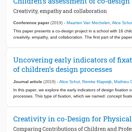
Children's assessment of co-design 
responses we found might have been influenced by the type of 
we’ve previously uncovered with an additional analysis of the s
Creativity, empathy and collaboration
by peers or a client will not necessarily promote divergent thi
convergent thinking. Furthermore, responses indicating resist
Conference paper
(2019)
-
Maarten Van Mechelen
,
Alice Schu
feedback from clients and peers can still be a fruitful strategy 
This paper presents a co-design project in a school with 16 chil
convergent thinking (CT) and end with suggestions on how this
creativity, empathy, and collaboration. The first part of the p
iterative process of explanation, practice, reflection, and applic
second part discusses children's assessments of these skills. Whe
show an overall positive trend towards the end of the project. In 
Uncovering early indicators of fix
of children’s design processes
Journal article
(2019)
-
Alice Schut
,
Remke Klapwijk
,
Mathieu 
In this paper, we explore the early indicators of design fixatio
processes. This type of fixation, which we named: concept fixati
a design idea. Its occurrence hampers the creative thinking pr
of initial design ideas into final designs. Until now, research on
phases of the design process through analysing (intermediate) d
Creativity in co-Design for Physica
behaviours might be identified at an earlier moment through the
this end, we present a case study in which we explored early ind
Comparing Contributions of Children and Profe