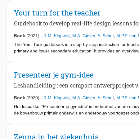
Your turn for the teacher
Guidebook to develop real-life design lessons for
Book
(2021)
-
R.M. Klapwijk
,
M.A. Gielen
,
A. Schut
,
M.P.P. van
The Your Turn guidebook is a step-by-step instruction for teache
primary and lower secondary education. It provides an overview o
guidance, advice on the approach and striking examples. Perfor
appealing themes from their daily life.The guidebook is based o
research organizations NRO and NWO. In this project researchers
Presenteer je gym-idee
and public partners have collaborated with teachers and pupils.
both designers and the participants
Leshandleiding : een compact ontwerpproject vo
Book
(2020)
-
R.M. Klapwijk
,
M.A. Gielen
,
A. Schut
,
M.P.P. van
Het lespakket ‘Presenteer je gymidee’ is onderdeel van de nieu
de bovenbouw primair onderwijs en onderbouw voortgezet onde
handleiding een rijkdom aan mogelijkheden voor ontwerpend ler
om creativiteit, communicatie en empathie te bevorderen. Hie
uit de eigen leeromgeving. Elke handleiding bevat een aantal
Zenna in het ziekenhuis