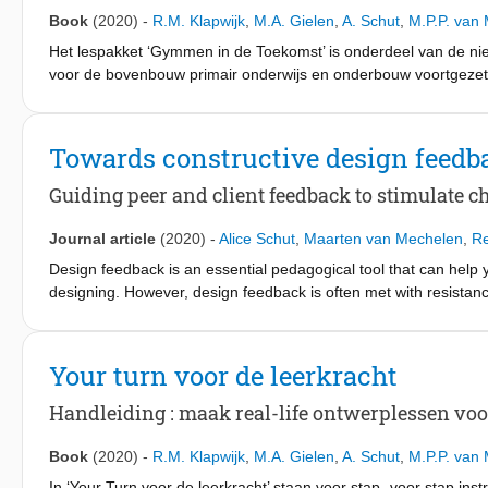
Book
(2020)
-
R.M. Klapwijk
,
M.A. Gielen
,
A. Schut
,
M.P.P. van
Het lespakket ‘Gymmen in de Toekomst’ is onderdeel van de nie
voor de bovenbouw primair onderwijs en onderbouw voortgezet
handleiding een rijkdom aan mogelijkheden voor ontwerpend le
heeft de leerkracht een kant-en-klaar pakket in handen om crea
ervaring op met ontwerpen rond aansprekende thema’s uit de 
Towards constructive design feedb
voor ontwerpend leren, bijvoorbeeld de omgevingsvlog, brains
met plaatjes, kiezen met een keuzekruis en het geven van feedb
Guiding peer and client feedback to stimulate ch
Journal article
(2020)
-
Alice Schut
,
Maarten van Mechelen
,
Re
Design feedback is an essential pedagogical tool that can help
designing. However, design feedback is often met with resistance
design and generate new solution directions. In this paper, we r
during a real-life design project with a group of primary school
novice designers’ creative thinking by guiding the design feedb
Your turn voor de leerkracht
according to the following key principles: (1) guide towards a 
stimulate critical reflection and evaluation of the design to hel
Handleiding : maak real-life ontwerplessen voor 
feedback, and (3) provide a way to move forward by guiding new
results show that the intervention can support young novice desi
Book
(2020)
-
R.M. Klapwijk
,
M.A. Gielen
,
A. Schut
,
M.P.P. van
dialogues, thereby stimulating their creative thinking. Our main
In ‘Your Turn voor de leerkracht’ staan voor stap- voor stap in